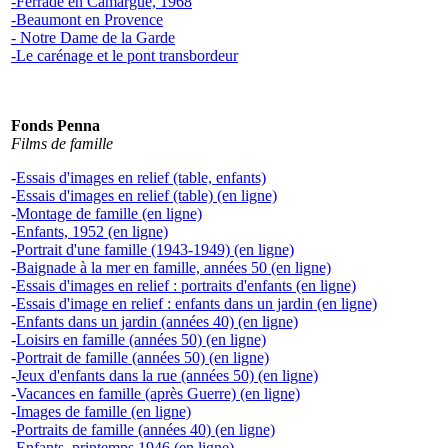
-Ferrade en Camargue, 1968
-Beaumont en Provence
- Notre Dame de la Garde
-Le carénage et le pont transbordeur
Fonds Penna
Films de famille
-
Essais d'images en relief (table, enfants)
-
Essais d'images en relief (table)
(en ligne)
-
Montage de famille
(en ligne)
-
Enfants, 1952
(en ligne)
-
Portrait d'une famille (1943-1949)
(en ligne)
-
Baignade à la mer en famille, années 50
(en ligne)
-
Essais d'images en relief : portraits d'enfants
(en ligne)
-
Essais d'image en relief : enfants dans un jardin
(en ligne)
-
Enfants dans un jardin (années 40)
(en ligne)
-
Loisirs en famille (années 50)
(en ligne)
-
Portrait de famille (années 50)
(en ligne)
-
Jeux d'enfants dans la rue (années 50)
(en ligne)
-
Vacances en famille (après Guerre)
(en ligne)
-
Images de famille
(en ligne)
-
Portraits de famille (années 40)
(en ligne)
-
Enfants, printemps 1946
(en ligne)