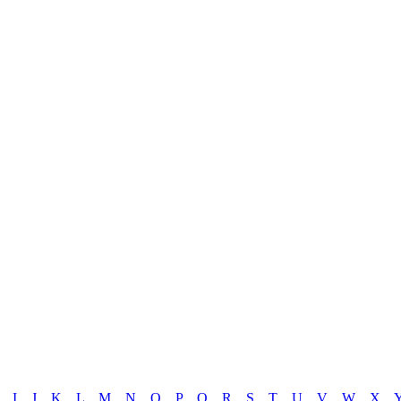
I
J
K
L
M
N
O
P
Q
R
S
T
U
V
W
X