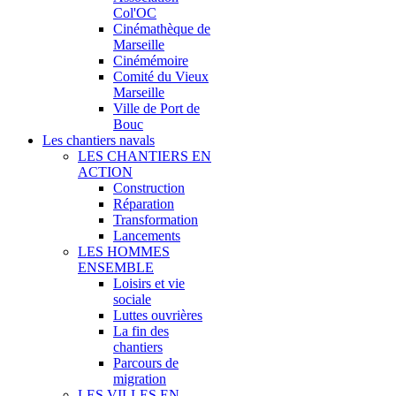
Col'OC
Cinémathèque de
Marseille
Cinémémoire
Comité du Vieux
Marseille
Ville de Port de
Bouc
Les chantiers navals
LES CHANTIERS EN
ACTION
Construction
Réparation
Transformation
Lancements
LES HOMMES
ENSEMBLE
Loisirs et vie
sociale
Luttes ouvrières
La fin des
chantiers
Parcours de
migration
LES VILLES EN