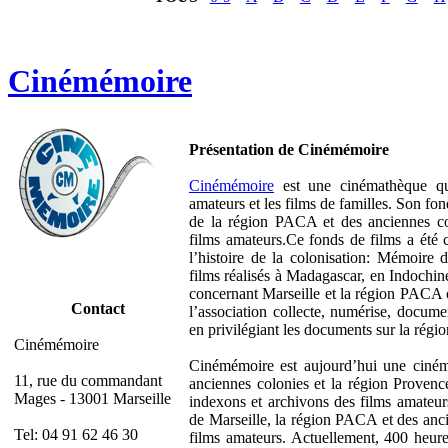
Cinémémoire
Présentation de Cinémémoire
Cinémémoire
est une cinémathèque qui
amateurs et les films de familles. Son fo
de la région PACA et des anciennes co
films amateurs.Ce fonds de films a été c
l’histoire de la colonisation: Mémoire 
films réalisés à Madagascar, en Indochin
concernant Marseille et la région PACA o
Contact
l’association collecte, numérise, docume
en privilégiant les documents sur la régio
Cinémémoire
Cinémémoire est aujourd’hui une cinéma
11, rue du commandant
anciennes colonies et la région Proven
Mages - 13001 Marseille
indexons et archivons des films amateur
de Marseille, la région PACA et des anci
Tel: 04 91 62 46 30
films amateurs. Actuellement, 400 heure