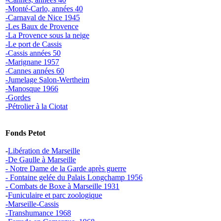
-Monté-Carlo, années 40
-Carnaval de Nice 1945
-Les Baux de Provence
-La Provence sous la neige
-Le port de Cassis
-Cassis années 50
-Marignane 1957
-Cannes années 60
-Jumelage Salon-Wertheim
-Manosque 1966
-Gordes
-Pétrolier à la Ciotat
Fonds Petot
-
Libération de Marseille
-De Gaulle à Marseille
- Notre Dame de la Garde après guerre
- Fontaine gelée du Palais Longchamp 1956
- Combats de Boxe à Marseille 1931
-
Funiculaire et parc zoologique
-Marseille-Cassis
-Transhumance 1968