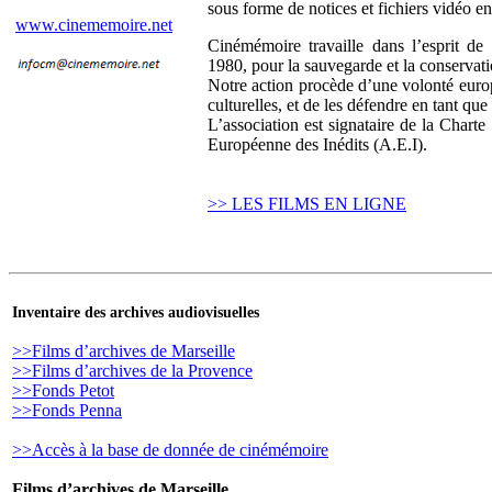
sous forme de notices et fichiers vidéo en
www.cinememoire.net
Cinémémoire travaille dans l’esprit 
1980, pour la sauvegarde et la conserva
Notre action procède d’une volonté europ
culturelles, et de les défendre en tant q
L’association est signataire de la Chart
Européenne des Inédits (A.E.I).
>> LES FILMS EN LIGNE
Inventaire des archives audiovisuelles
>>Films d’archives de Marseille
>>Films d’archives de la Provence
>>Fonds Petot
>>Fonds Penna
>>Accès à la base de donnée de cinémémoire
Films d’archives de Marseille