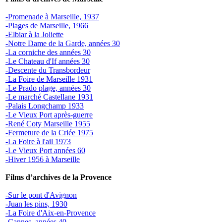
-Promenade à Marseille, 1937
-Plages de Marseille, 1966
-Elbiar à la Joliette
-Notre Dame de la Garde, années 30
-
La corniche des années 30
-
Le Chateau d'If années 30
-Descente du Transbordeur
-
La Foire de Marseille 1931
-
Le Prado plage, années 30
-Le marché Castellane 1931
-Palais Longchamp 1933
-Le Vieux Port après-guerre
-René Coty Marseille 1955
-Fermeture de la Criée 1975
-La Foire à l'ail 1973
-Le Vieux Port années 60
-Hiver 1956 à Marseille
Films d’archives de la Provence
-Sur le pont d'Avignon
-Juan les pins, 1930
-La Foire d'Aix-en-Provence
-Cannes, années 40