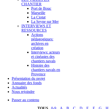
CHANTIER
Port de Bouc
Marseille
La Ciotat
La Seyne sur Mer
INTERVIEWS ET
RESSOURCES
Actions
pédagogiques:
archives en
création
Interviews: acteurs
et cinéastes des
chantiers navals
Histoire des
chantiers navals en
Provence
Présentation du projet
Annuaire des fonds
Actualités
Nous rejoindre
Passer au contenu
TOUS
0-9
A
B
C
D
E
F
G
H