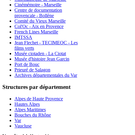
Cinémémoire - Marseille
Centre de documentation
provencale - Bollène
Comité du Vieux Marseille
Col'Oc - Aix en Provence
French Lines Marseille
IMTSSA
Jean Flechet - TECIMEOC - Les
films verts
Musée ciotaden - La Ciotat
Musée d'histoire Jean Garcin
Port de Bouc
Prieuré de Salagon
Archives départementales du Var
Structures par département
Alpes de Haute Provence
Hautes Alpes
Alpes Maritimes
Bouches du Rhône
Var
Vaucluse