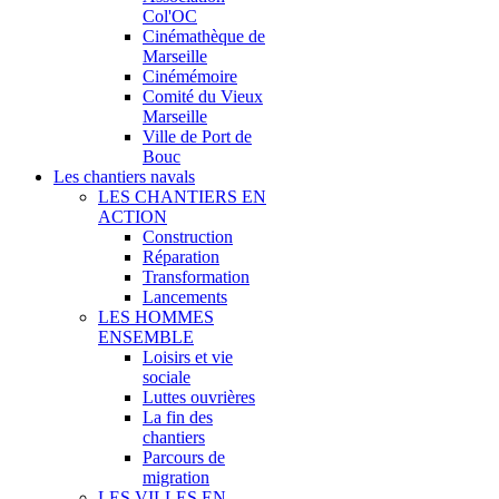
Col'OC
Cinémathèque de
Marseille
Cinémémoire
Comité du Vieux
Marseille
Ville de Port de
Bouc
Les chantiers navals
LES CHANTIERS EN
ACTION
Construction
Réparation
Transformation
Lancements
LES HOMMES
ENSEMBLE
Loisirs et vie
sociale
Luttes ouvrières
La fin des
chantiers
Parcours de
migration
LES VILLES EN