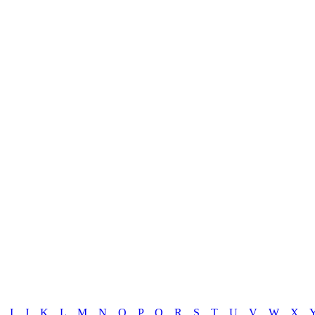
I
J
K
L
M
N
O
P
Q
R
S
T
U
V
W
X