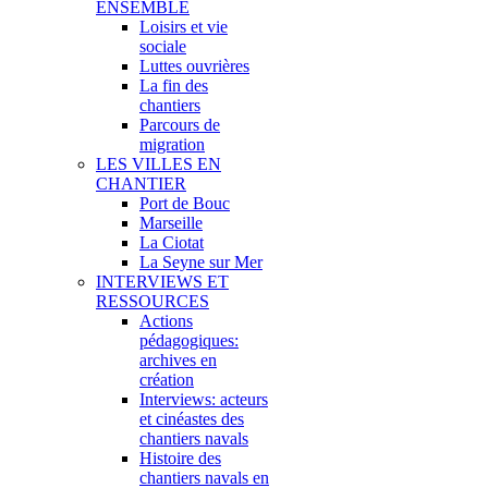
ENSEMBLE
Loisirs et vie
sociale
Luttes ouvrières
La fin des
chantiers
Parcours de
migration
LES VILLES EN
CHANTIER
Port de Bouc
Marseille
La Ciotat
La Seyne sur Mer
INTERVIEWS ET
RESSOURCES
Actions
pédagogiques:
archives en
création
Interviews: acteurs
et cinéastes des
chantiers navals
Histoire des
chantiers navals en