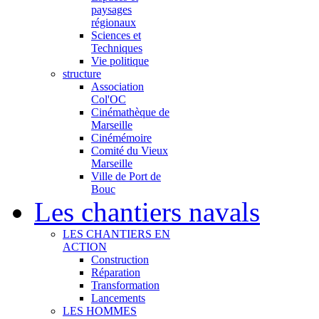
paysages
régionaux
Sciences et
Techniques
Vie politique
structure
Association
Col'OC
Cinémathèque de
Marseille
Cinémémoire
Comité du Vieux
Marseille
Ville de Port de
Bouc
Les chantiers navals
LES CHANTIERS EN
ACTION
Construction
Réparation
Transformation
Lancements
LES HOMMES