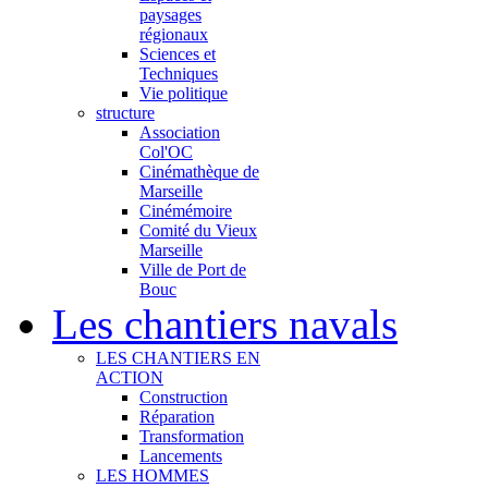
paysages
régionaux
Sciences et
Techniques
Vie politique
structure
Association
Col'OC
Cinémathèque de
Marseille
Cinémémoire
Comité du Vieux
Marseille
Ville de Port de
Bouc
Les chantiers navals
LES CHANTIERS EN
ACTION
Construction
Réparation
Transformation
Lancements
LES HOMMES