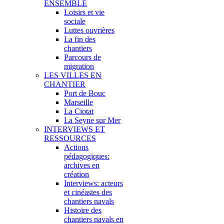
ENSEMBLE
Loisirs et vie
sociale
Luttes ouvrières
La fin des
chantiers
Parcours de
migration
LES VILLES EN
CHANTIER
Port de Bouc
Marseille
La Ciotat
La Seyne sur Mer
INTERVIEWS ET
RESSOURCES
Actions
pédagogiques:
archives en
création
Interviews: acteurs
et cinéastes des
chantiers navals
Histoire des
chantiers navals en