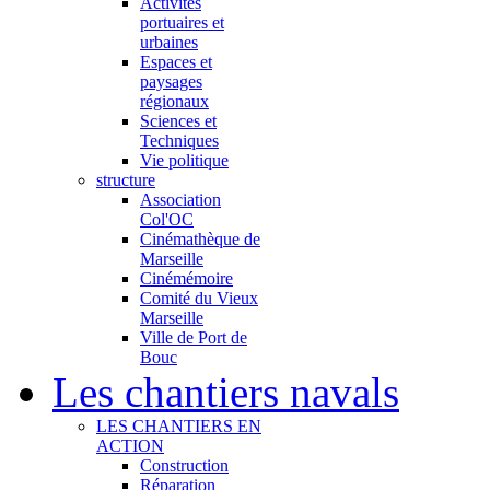
Activités
portuaires et
urbaines
Espaces et
paysages
régionaux
Sciences et
Techniques
Vie politique
structure
Association
Col'OC
Cinémathèque de
Marseille
Cinémémoire
Comité du Vieux
Marseille
Ville de Port de
Bouc
Les chantiers navals
LES CHANTIERS EN
ACTION
Construction
Réparation