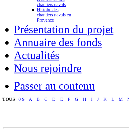
chantiers navals
Histoire des
chantiers navals en
Provence
Présentation du projet
Annuaire des fonds
Actualités
Nous rejoindre
Passer au contenu
TOUS
0-9
A
B
C
D
E
F
G
H
I
J
K
L
M