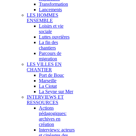
Transformation
Lancements
LES HOMMES
ENSEMBLE
Loisirs et vie
sociale
Luttes ouvrières
La fin des
chantiers
Parcours de
migration
LES VILLES EN
CHANTIER
Port de Bouc
Marseille
La Ciotat
La Seyne sur Mer
INTERVIEWS ET
RESSOURCES
Actions
pédagogiques:
archives en
création
Interviews: acteurs
et cinéastes des