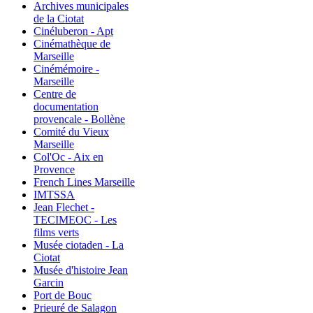
Archives municipales
de la Ciotat
Cinéluberon - Apt
Cinémathèque de
Marseille
Cinémémoire -
Marseille
Centre de
documentation
provencale - Bollène
Comité du Vieux
Marseille
Col'Oc - Aix en
Provence
French Lines Marseille
IMTSSA
Jean Flechet -
TECIMEOC - Les
films verts
Musée ciotaden - La
Ciotat
Musée d'histoire Jean
Garcin
Port de Bouc
Prieuré de Salagon