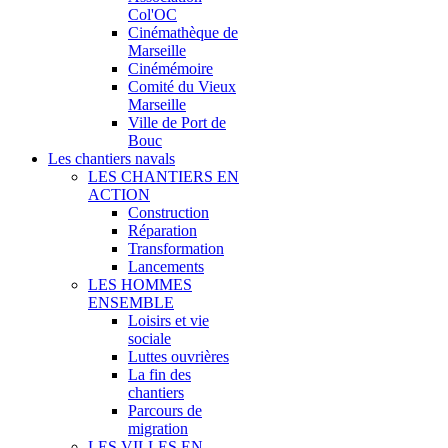
Col'OC
Cinémathèque de
Marseille
Cinémémoire
Comité du Vieux
Marseille
Ville de Port de
Bouc
Les chantiers navals
LES CHANTIERS EN
ACTION
Construction
Réparation
Transformation
Lancements
LES HOMMES
ENSEMBLE
Loisirs et vie
sociale
Luttes ouvrières
La fin des
chantiers
Parcours de
migration
LES VILLES EN