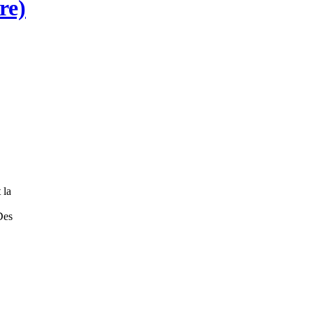
re)
 la
Des