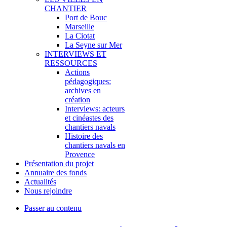
CHANTIER
Port de Bouc
Marseille
La Ciotat
La Seyne sur Mer
INTERVIEWS ET
RESSOURCES
Actions
pédagogiques:
archives en
création
Interviews: acteurs
et cinéastes des
chantiers navals
Histoire des
chantiers navals en
Provence
Présentation du projet
Annuaire des fonds
Actualités
Nous rejoindre
Passer au contenu