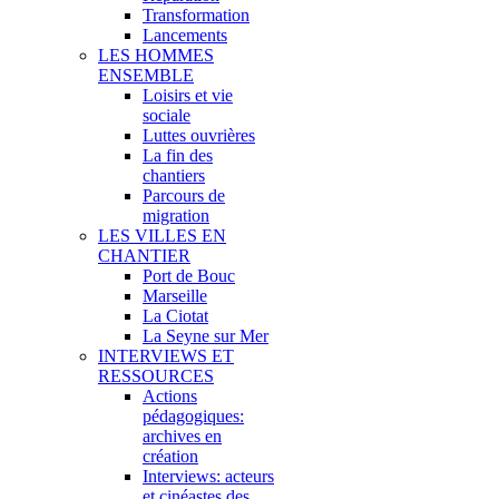
Transformation
Lancements
LES HOMMES
ENSEMBLE
Loisirs et vie
sociale
Luttes ouvrières
La fin des
chantiers
Parcours de
migration
LES VILLES EN
CHANTIER
Port de Bouc
Marseille
La Ciotat
La Seyne sur Mer
INTERVIEWS ET
RESSOURCES
Actions
pédagogiques:
archives en
création
Interviews: acteurs
et cinéastes des