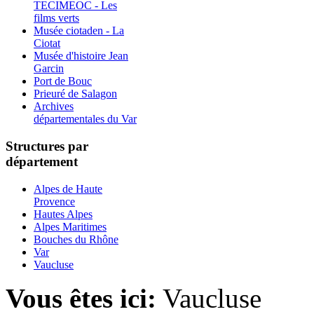
TECIMEOC - Les
films verts
Musée ciotaden - La
Ciotat
Musée d'histoire Jean
Garcin
Port de Bouc
Prieuré de Salagon
Archives
départementales du Var
Structures par
département
Alpes de Haute
Provence
Hautes Alpes
Alpes Maritimes
Bouches du Rhône
Var
Vaucluse
Vous êtes ici:
Vaucluse