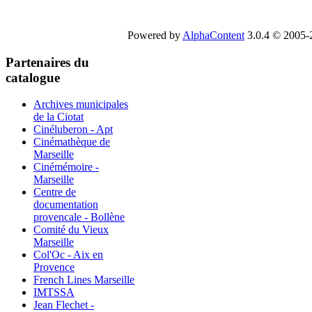
Powered by
AlphaContent
3.0.4 © 2005-2
Partenaires du
catalogue
Archives municipales
de la Ciotat
Cinéluberon - Apt
Cinémathèque de
Marseille
Cinémémoire -
Marseille
Centre de
documentation
provencale - Bollène
Comité du Vieux
Marseille
Col'Oc - Aix en
Provence
French Lines Marseille
IMTSSA
Jean Flechet -