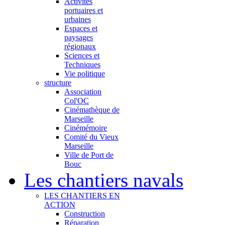
Activités
portuaires et
urbaines
Espaces et
paysages
régionaux
Sciences et
Techniques
Vie politique
structure
Association
Col'OC
Cinémathèque de
Marseille
Cinémémoire
Comité du Vieux
Marseille
Ville de Port de
Bouc
Les chantiers navals
LES CHANTIERS EN
ACTION
Construction
Réparation