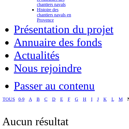
chantiers navals
Histoire des
chantiers navals en
Provence
Présentation du projet
Annuaire des fonds
Actualités
Nous rejoindre
Passer au contenu
TOUS
0-9
A
B
C
D
E
F
G
H
I
J
K
L
M
Aucun résultat