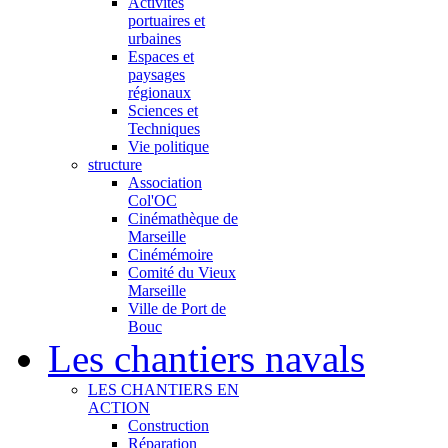
Activités
portuaires et
urbaines
Espaces et
paysages
régionaux
Sciences et
Techniques
Vie politique
structure
Association
Col'OC
Cinémathèque de
Marseille
Cinémémoire
Comité du Vieux
Marseille
Ville de Port de
Bouc
Les chantiers navals
LES CHANTIERS EN
ACTION
Construction
Réparation