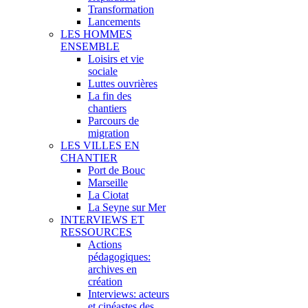
Transformation
Lancements
LES HOMMES
ENSEMBLE
Loisirs et vie
sociale
Luttes ouvrières
La fin des
chantiers
Parcours de
migration
LES VILLES EN
CHANTIER
Port de Bouc
Marseille
La Ciotat
La Seyne sur Mer
INTERVIEWS ET
RESSOURCES
Actions
pédagogiques:
archives en
création
Interviews: acteurs
et cinéastes des