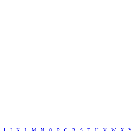
I
J
K
L
M
N
O
P
Q
R
S
T
U
V
W
X