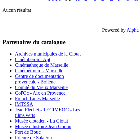
Aucun résultat
Powered by
Alpha
Partenaires du catalogue
Archives municipales de la Ciotat
Cinéluberon - Apt
Cinémathèque de Marseille
Cinémémoire - Marseille
Centre de documentation
provencale - Bollène
Comité du Vieux Marseille
Col'Oc - Aix en Provence
French Lines Marseille
IMTSSA
Jean Flechet - TECIMEOC - Les
films verts
Musée ciotaden - La Ciotat
Musée d'histoire Jean Garcin
Port de Bouc
Prieuré de Salagon