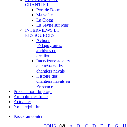
CHANTIER
Port de Bouc
Marseille
La Ciotat
La Seyne sur Mer
INTERVIEWS ET
RESSOURCES
Actions
pédagogiques:
archives en
création
Interviews: acteurs
et cinéastes des
chantiers navals
Histoire des
chantiers navals en
Provence
Présentation du projet
Annuaire des fonds
Actualités
Nous rejoindre
Passer au contenu
TOUS
0-9
A
B
C
D
E
F
G
H