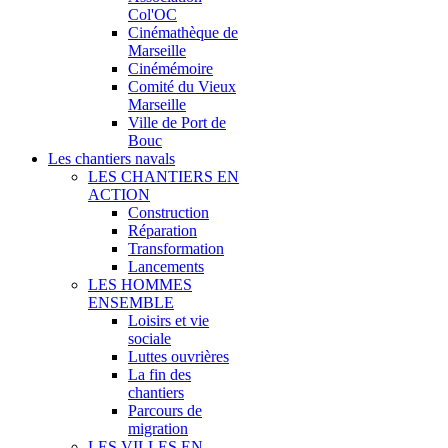
Col'OC
Cinémathèque de
Marseille
Cinémémoire
Comité du Vieux
Marseille
Ville de Port de
Bouc
Les chantiers navals
LES CHANTIERS EN
ACTION
Construction
Réparation
Transformation
Lancements
LES HOMMES
ENSEMBLE
Loisirs et vie
sociale
Luttes ouvrières
La fin des
chantiers
Parcours de
migration
LES VILLES EN