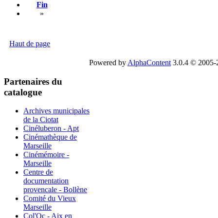
Fin
»
Haut de page
Powered by
AlphaContent
3.0.4 © 2005-2
Partenaires du
catalogue
Archives municipales
de la Ciotat
Cinéluberon - Apt
Cinémathèque de
Marseille
Cinémémoire -
Marseille
Centre de
documentation
provencale - Bollène
Comité du Vieux
Marseille
Col'Oc - Aix en