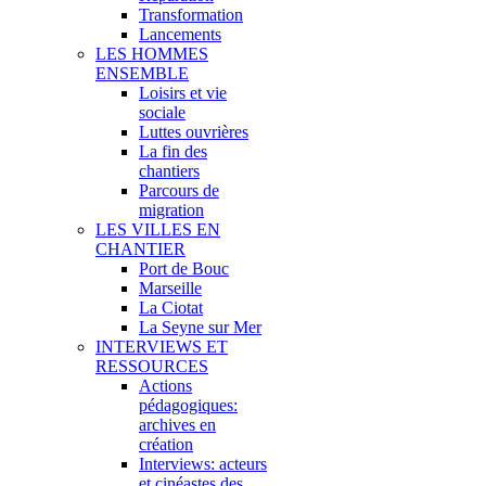
Transformation
Lancements
LES HOMMES
ENSEMBLE
Loisirs et vie
sociale
Luttes ouvrières
La fin des
chantiers
Parcours de
migration
LES VILLES EN
CHANTIER
Port de Bouc
Marseille
La Ciotat
La Seyne sur Mer
INTERVIEWS ET
RESSOURCES
Actions
pédagogiques:
archives en
création
Interviews: acteurs
et cinéastes des