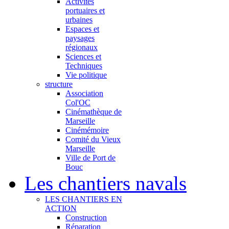
Activités
portuaires et
urbaines
Espaces et
paysages
régionaux
Sciences et
Techniques
Vie politique
structure
Association
Col'OC
Cinémathèque de
Marseille
Cinémémoire
Comité du Vieux
Marseille
Ville de Port de
Bouc
Les chantiers navals
LES CHANTIERS EN
ACTION
Construction
Réparation