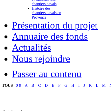
chantiers navals
Histoire des
chantiers navals en
Provence
Présentation du projet
Annuaire des fonds
Actualités
Nous rejoindre
Passer au contenu
TOUS
0-9
A
B
C
D
E
F
G
H
I
J
K
L
M