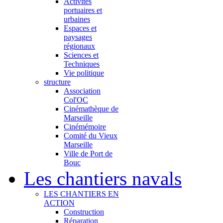
Activités
portuaires et
urbaines
Espaces et
paysages
régionaux
Sciences et
Techniques
Vie politique
structure
Association
Col'OC
Cinémathèque de
Marseille
Cinémémoire
Comité du Vieux
Marseille
Ville de Port de
Bouc
Les chantiers navals
LES CHANTIERS EN
ACTION
Construction
Réparation