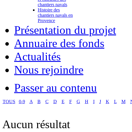
chantiers navals
Histoire des
chantiers navals en
Provence
Présentation du projet
Annuaire des fonds
Actualités
Nous rejoindre
Passer au contenu
TOUS
0-9
A
B
C
D
E
F
G
H
I
J
K
L
M
Aucun résultat