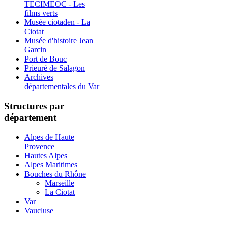
TECIMEOC - Les
films verts
Musée ciotaden - La
Ciotat
Musée d'histoire Jean
Garcin
Port de Bouc
Prieuré de Salagon
Archives
départementales du Var
Structures par
département
Alpes de Haute
Provence
Hautes Alpes
Alpes Maritimes
Bouches du Rhône
Marseille
La Ciotat
Var
Vaucluse