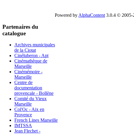
Powered by
AlphaContent
3.0.4 © 2005-2
Partenaires du
catalogue
Archives municipales
de la Ciotat
Cinéluberon - Apt
Cinémathèque de
Marseille
Cinémémoire -
Marseille
Centre de
documentation
provencale - Bollène
Comité du Vieux
Marseille
Col'Oc - Aix en
Provence
French Lines Marseille
IMTSSA
Jean Flechet -