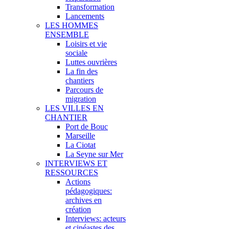
Transformation
Lancements
LES HOMMES
ENSEMBLE
Loisirs et vie
sociale
Luttes ouvrières
La fin des
chantiers
Parcours de
migration
LES VILLES EN
CHANTIER
Port de Bouc
Marseille
La Ciotat
La Seyne sur Mer
INTERVIEWS ET
RESSOURCES
Actions
pédagogiques:
archives en
création
Interviews: acteurs
et cinéastes des