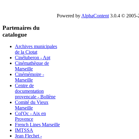
Powered by
AlphaContent
3.0.4 © 2005-2
Partenaires du
catalogue
Archives municipales
de la Ciotat
Cinéluberon - Apt
Cinémathèque de
Marseille
Cinémémoire -
Marseille
Centre de
documentation
provencale - Bollène
Comité du Vieux
Marseille
Col'Oc - Aix en
Provence
French Lines Marseille
IMTSSA
Jean Flechet -