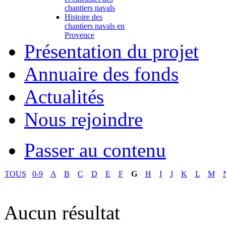
chantiers navals
Histoire des
chantiers navals en
Provence
Présentation du projet
Annuaire des fonds
Actualités
Nous rejoindre
Passer au contenu
TOUS
0-9
A
B
C
D
E
F
G
H
I
J
K
L
M
Aucun résultat