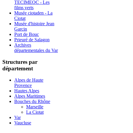
TECIMEOC - Les
films verts
Musée ciotaden - La
Ciotat
Musée d'histoire Jean
Garcin
Port de Bouc
Prieuré de Salagon
Archives
départementales du Var
Structures par
département
Alpes de Haute
Provence
Hautes Alpes
Alpes Maritimes
Bouches du Rhône
Marseille
La Ciotat
Var
Vaucluse