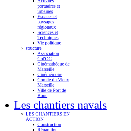
Activités
portuaires et
urbaines
Espaces et
paysages
régionaux
Sciences et
Techniques
Vie politique
structure
Association
Col'OC
Cinémathèque de
Marseille
Cinémémoire
Comité du Vieux
Marseille
Ville de Port de
Bouc
Les chantiers navals
LES CHANTIERS EN
ACTION
Construction
Réparation