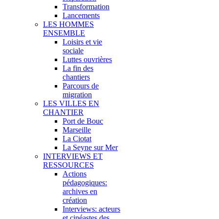
Transformation
Lancements
LES HOMMES
ENSEMBLE
Loisirs et vie
sociale
Luttes ouvrières
La fin des
chantiers
Parcours de
migration
LES VILLES EN
CHANTIER
Port de Bouc
Marseille
La Ciotat
La Seyne sur Mer
INTERVIEWS ET
RESSOURCES
Actions
pédagogiques:
archives en
création
Interviews: acteurs
et cinéastes des