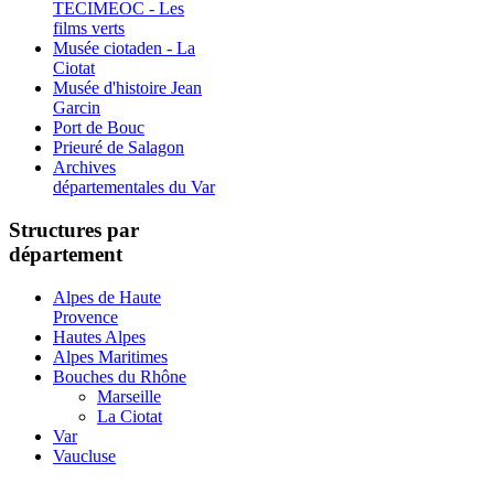
TECIMEOC - Les
films verts
Musée ciotaden - La
Ciotat
Musée d'histoire Jean
Garcin
Port de Bouc
Prieuré de Salagon
Archives
départementales du Var
Structures par
département
Alpes de Haute
Provence
Hautes Alpes
Alpes Maritimes
Bouches du Rhône
Marseille
La Ciotat
Var
Vaucluse