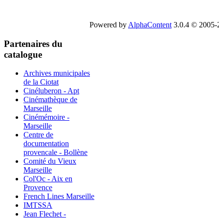
Powered by
AlphaContent
3.0.4 © 2005-2
Partenaires du
catalogue
Archives municipales
de la Ciotat
Cinéluberon - Apt
Cinémathèque de
Marseille
Cinémémoire -
Marseille
Centre de
documentation
provencale - Bollène
Comité du Vieux
Marseille
Col'Oc - Aix en
Provence
French Lines Marseille
IMTSSA
Jean Flechet -