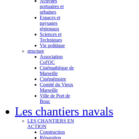
Activités
portuaires et
urbaines
Espaces et
paysages
régionaux
Sciences et
Techniques
Vie politique
structure
Association
Col'OC
Cinémathèque de
Marseille
Cinémémoire
Comité du Vieux
Marseille
Ville de Port de
Bouc
Les chantiers navals
LES CHANTIERS EN
ACTION
Construction
Réparation