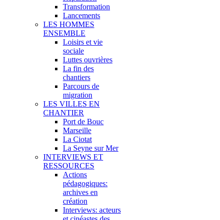
Transformation
Lancements
LES HOMMES
ENSEMBLE
Loisirs et vie
sociale
Luttes ouvrières
La fin des
chantiers
Parcours de
migration
LES VILLES EN
CHANTIER
Port de Bouc
Marseille
La Ciotat
La Seyne sur Mer
INTERVIEWS ET
RESSOURCES
Actions
pédagogiques:
archives en
création
Interviews: acteurs
et cinéastes des