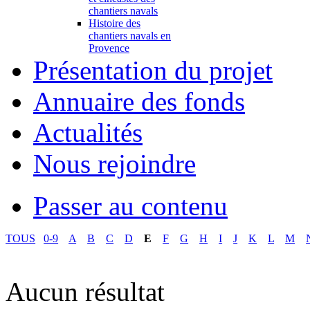
chantiers navals
Histoire des
chantiers navals en
Provence
Présentation du projet
Annuaire des fonds
Actualités
Nous rejoindre
Passer au contenu
TOUS
0-9
A
B
C
D
E
F
G
H
I
J
K
L
M
Aucun résultat