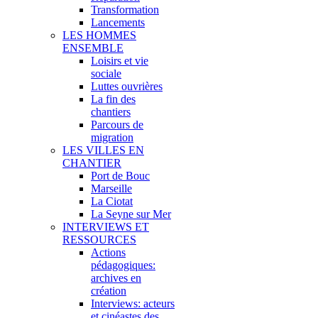
Transformation
Lancements
LES HOMMES
ENSEMBLE
Loisirs et vie
sociale
Luttes ouvrières
La fin des
chantiers
Parcours de
migration
LES VILLES EN
CHANTIER
Port de Bouc
Marseille
La Ciotat
La Seyne sur Mer
INTERVIEWS ET
RESSOURCES
Actions
pédagogiques:
archives en
création
Interviews: acteurs
et cinéastes des