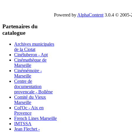
Powered by
AlphaContent
3.0.4 © 2005-2
Partenaires du
catalogue
Archives municipales
de la Ciotat
Cinéluberon - Apt
Cinémathèque de
Marseille
Cinémémoire -
Marseille
Centre de
documentation
provencale - Bollène
Comité du Vieux
Marseille
Col'Oc - Aix en
Provence
French Lines Marseille
IMTSSA
Jean Flechet -