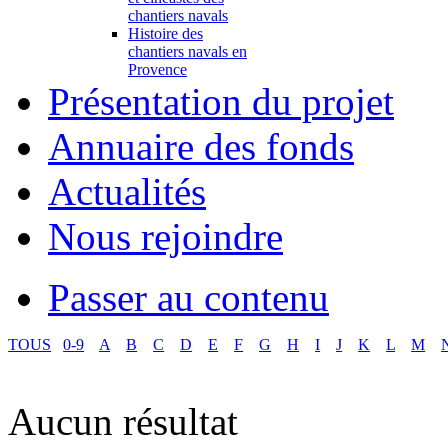
chantiers navals
Histoire des
chantiers navals en
Provence
Présentation du projet
Annuaire des fonds
Actualités
Nous rejoindre
Passer au contenu
TOUS
0-9
A
B
C
D
E
F
G
H
I
J
K
L
M
Aucun résultat