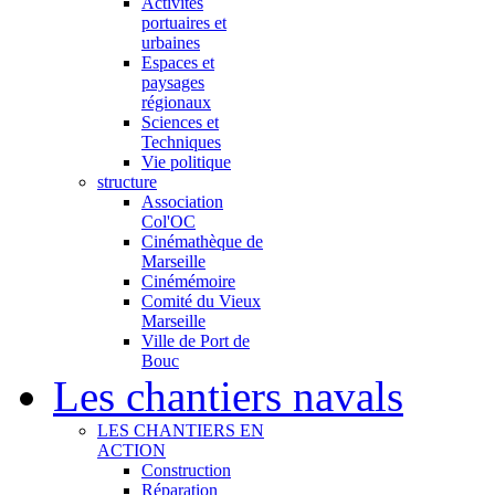
Activités
portuaires et
urbaines
Espaces et
paysages
régionaux
Sciences et
Techniques
Vie politique
structure
Association
Col'OC
Cinémathèque de
Marseille
Cinémémoire
Comité du Vieux
Marseille
Ville de Port de
Bouc
Les chantiers navals
LES CHANTIERS EN
ACTION
Construction
Réparation