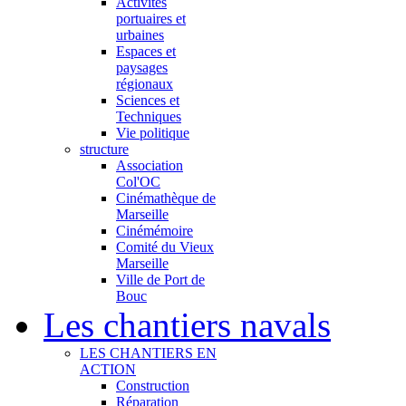
Activités
portuaires et
urbaines
Espaces et
paysages
régionaux
Sciences et
Techniques
Vie politique
structure
Association
Col'OC
Cinémathèque de
Marseille
Cinémémoire
Comité du Vieux
Marseille
Ville de Port de
Bouc
Les chantiers navals
LES CHANTIERS EN
ACTION
Construction
Réparation