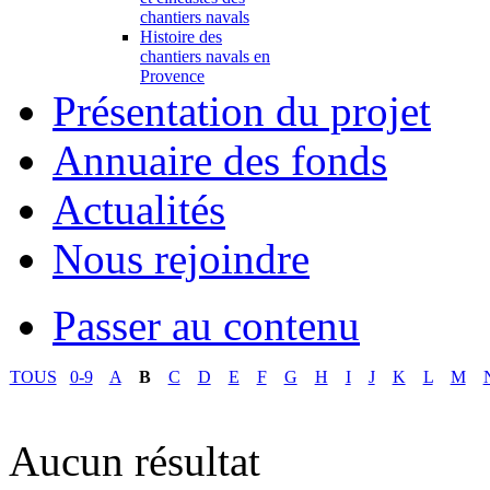
chantiers navals
Histoire des
chantiers navals en
Provence
Présentation du projet
Annuaire des fonds
Actualités
Nous rejoindre
Passer au contenu
TOUS
0-9
A
B
C
D
E
F
G
H
I
J
K
L
M
Aucun résultat