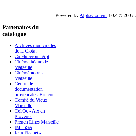
Powered by
AlphaContent
3.0.4 © 2005-2
Partenaires du
catalogue
Archives municipales
de la Ciotat
Cinéluberon - Apt
Cinémathèque de
Marseille
Cinémémoire -
Marseille
Centre de
documentation
provencale - Bollène
Comité du Vieux
Marseille
Col'Oc - Aix en
Provence
French Lines Marseille
IMTSSA
Jean Flechet -