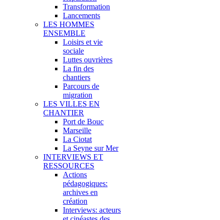
Transformation
Lancements
LES HOMMES
ENSEMBLE
Loisirs et vie
sociale
Luttes ouvrières
La fin des
chantiers
Parcours de
migration
LES VILLES EN
CHANTIER
Port de Bouc
Marseille
La Ciotat
La Seyne sur Mer
INTERVIEWS ET
RESSOURCES
Actions
pédagogiques:
archives en
création
Interviews: acteurs
et cinéastes des