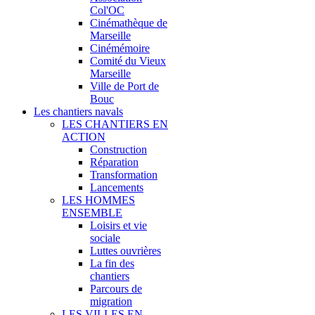
Col'OC
Cinémathèque de
Marseille
Cinémémoire
Comité du Vieux
Marseille
Ville de Port de
Bouc
Les chantiers navals
LES CHANTIERS EN
ACTION
Construction
Réparation
Transformation
Lancements
LES HOMMES
ENSEMBLE
Loisirs et vie
sociale
Luttes ouvrières
La fin des
chantiers
Parcours de
migration
LES VILLES EN