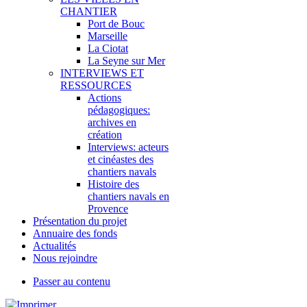
CHANTIER
Port de Bouc
Marseille
La Ciotat
La Seyne sur Mer
INTERVIEWS ET
RESSOURCES
Actions
pédagogiques:
archives en
création
Interviews: acteurs
et cinéastes des
chantiers navals
Histoire des
chantiers navals en
Provence
Présentation du projet
Annuaire des fonds
Actualités
Nous rejoindre
Passer au contenu