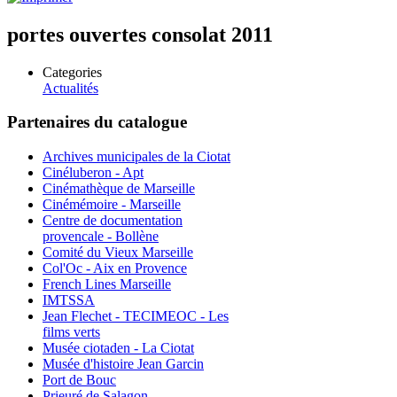
portes ouvertes consolat 2011
Categories
Actualités
Partenaires du catalogue
Archives municipales de la Ciotat
Cinéluberon - Apt
Cinémathèque de Marseille
Cinémémoire - Marseille
Centre de documentation
provencale - Bollène
Comité du Vieux Marseille
Col'Oc - Aix en Provence
French Lines Marseille
IMTSSA
Jean Flechet - TECIMEOC - Les
films verts
Musée ciotaden - La Ciotat
Musée d'histoire Jean Garcin
Port de Bouc
Prieuré de Salagon