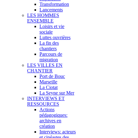
Transformation
Lancements
LES HOMMES
ENSEMBLE
Loisirs et vie
sociale
Luttes ouvrières
La fin des
chantiers
Parcours de
migration
LES VILLES EN
CHANTIER
Port de Bouc
Marseille
La Ciotat
La Seyne sur Mer
INTERVIEWS ET
RESSOURCES
Actions
pédagogiques:
archives en
création
Interviews: acteurs
et cinéastes des