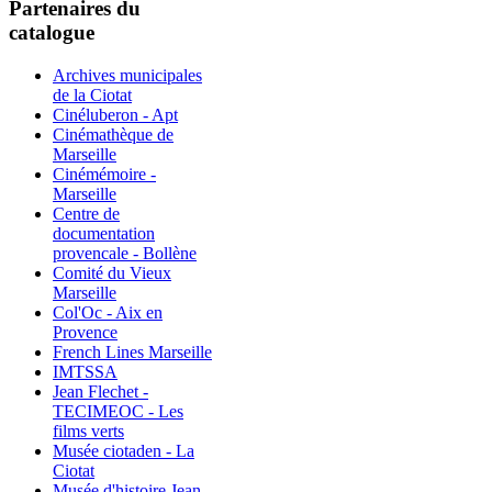
Partenaires du
catalogue
Archives municipales
de la Ciotat
Cinéluberon - Apt
Cinémathèque de
Marseille
Cinémémoire -
Marseille
Centre de
documentation
provencale - Bollène
Comité du Vieux
Marseille
Col'Oc - Aix en
Provence
French Lines Marseille
IMTSSA
Jean Flechet -
TECIMEOC - Les
films verts
Musée ciotaden - La
Ciotat
Musée d'histoire Jean