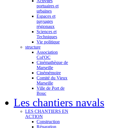
Activités
portuaires et
urbaines
Espaces et
paysages
régionaux
Sciences et
Techniques
Vie politique
structure
Association
Col'OC
Cinémathèque de
Marseille
Cinémémoire
Comité du Vieux
Marseille
Ville de Port de
Bouc
Les chantiers navals
LES CHANTIERS EN
ACTION
Construction
Réparation