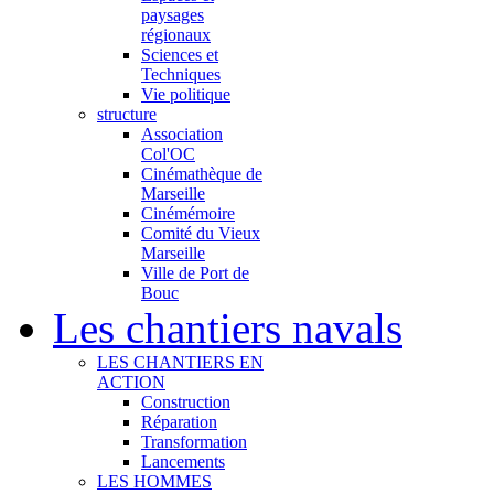
paysages
régionaux
Sciences et
Techniques
Vie politique
structure
Association
Col'OC
Cinémathèque de
Marseille
Cinémémoire
Comité du Vieux
Marseille
Ville de Port de
Bouc
Les chantiers navals
LES CHANTIERS EN
ACTION
Construction
Réparation
Transformation
Lancements
LES HOMMES