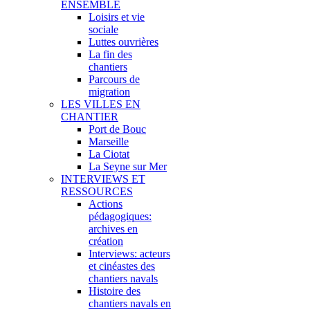
ENSEMBLE
Loisirs et vie
sociale
Luttes ouvrières
La fin des
chantiers
Parcours de
migration
LES VILLES EN
CHANTIER
Port de Bouc
Marseille
La Ciotat
La Seyne sur Mer
INTERVIEWS ET
RESSOURCES
Actions
pédagogiques:
archives en
création
Interviews: acteurs
et cinéastes des
chantiers navals
Histoire des
chantiers navals en