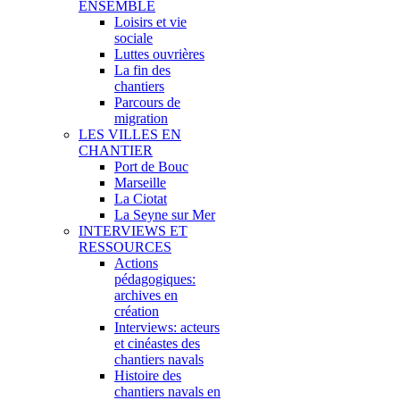
ENSEMBLE
Loisirs et vie
sociale
Luttes ouvrières
La fin des
chantiers
Parcours de
migration
LES VILLES EN
CHANTIER
Port de Bouc
Marseille
La Ciotat
La Seyne sur Mer
INTERVIEWS ET
RESSOURCES
Actions
pédagogiques:
archives en
création
Interviews: acteurs
et cinéastes des
chantiers navals
Histoire des
chantiers navals en