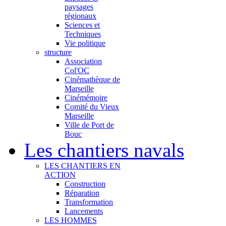
paysages
régionaux
Sciences et
Techniques
Vie politique
structure
Association
Col'OC
Cinémathèque de
Marseille
Cinémémoire
Comité du Vieux
Marseille
Ville de Port de
Bouc
Les chantiers navals
LES CHANTIERS EN
ACTION
Construction
Réparation
Transformation
Lancements
LES HOMMES