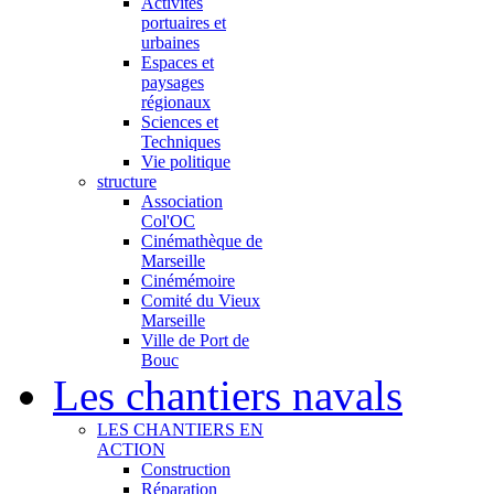
Activités
portuaires et
urbaines
Espaces et
paysages
régionaux
Sciences et
Techniques
Vie politique
structure
Association
Col'OC
Cinémathèque de
Marseille
Cinémémoire
Comité du Vieux
Marseille
Ville de Port de
Bouc
Les chantiers navals
LES CHANTIERS EN
ACTION
Construction
Réparation