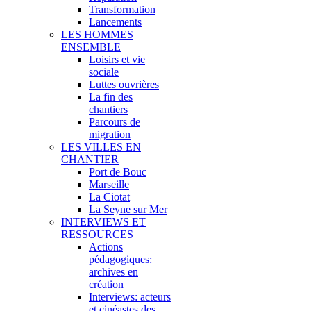
Transformation
Lancements
LES HOMMES
ENSEMBLE
Loisirs et vie
sociale
Luttes ouvrières
La fin des
chantiers
Parcours de
migration
LES VILLES EN
CHANTIER
Port de Bouc
Marseille
La Ciotat
La Seyne sur Mer
INTERVIEWS ET
RESSOURCES
Actions
pédagogiques:
archives en
création
Interviews: acteurs
et cinéastes des